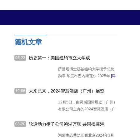
随机文章
历史第一：美国纽约市立大学成
05-23
立“Achyuta Samanta印度倡议”研究所
萨曼塔博士还被纽约大学授予总统
勋章 印度布巴内斯瓦尔 2025年
[详
细]
未来已来，2024智慧酒店（广州）展览
12-06
会盛大启幕！
12月5日，由灵感国际展览（广州）
有限公司主办的2024智慧酒店（广
州）展览
[详细]
软通动力携子公司鸿湖万联 共同揭幕鸿
03-20
蒙生态创新中心
鸿蒙生态共筑互联北京2024年3月