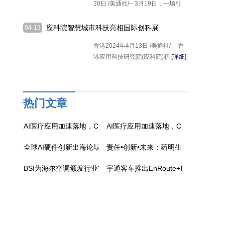
20日 /美通社/-- 3月19日，一场引
[详细]
应科院智慧城市科技亮相国际创科展
04-13
香港2024年4月13日 /美通社/ -- 香
港应用科技研究院(应科院)积
[详细]
热门文章
AI医疗应用加速落地，CMEF直击理邦技术布局
AI医疗应用加速落地，CMEF直击理
全球AI硬件创新出海论坛ITES站：共探科技出海新机遇
责任•创新•未来：药明生物发布202
BSI为海尔空调颁发行业首张ISO 20400可持续采购符合性声明
宇通客车推出EnRoute+服务：以