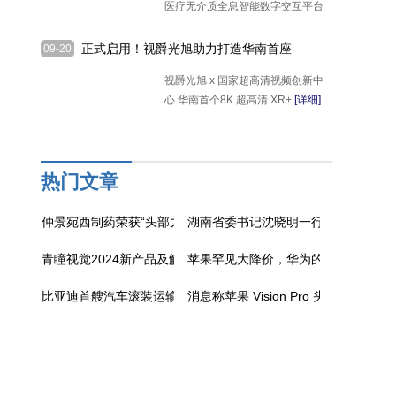
医疗无介质全息智能数字交互平台
[详细]
正式启用！视爵光旭助力打造华南首座
09-20
8K XR+VP摄影棚
视爵光旭 x 国家超高清视频创新中
心 华南首个8K 超高清 XR+
[详细]
热门文章
仲景宛西制药荣获“头部力量·医药高质量发展成果企业”
湖南省委书记沈晓明一行调研走访吉
青瞳视觉2024新产品及解决方案发布盛典成功举办
苹果罕见大降价，华为的压力给到了
比亚迪首艘汽车滚装运输船首航，拥有 7000 个标准车位
消息称苹果 Vision Pro 头显虚