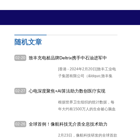
随机文章
致丰充电桩品牌Deltrix携手中石油进军中
02-20
亚市场 哈萨克斯坦首个Deltrix充电站启
[香港 - 2024年2月20日]致丰工业电
用
子集团有限公司（&ldquo;致丰集
[详细]
心电深度聚焦+AI算法助力数创医疗实现
02-27
心电随身测
根据世界卫生组织的统计数据，每
年大约有1500万人的生命被心脑血
管
[详细]
全球首例！像航科技无介质全息技术助力
02-26
阜外医院完成多模态影像融合TAVR手术
2月23日，像航科技研发的全球首款