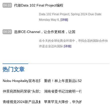
代做Data 102 Final Project编程
04-10
Data 102 Final Project, Spring 2024 Due Date:
Monday May 6,
[详细]
选择CE-Channel，让合作更精准，让国
04-26
际市场更畅通！
在今天的全球化商业环境中，寻找合适的国际合作伙
伴是企业迈向国际
[详细]
热门文章
Nobu Hospitality宣布在阿曼推出Nobu酒店、餐厅和住宅
重磅！林上年度新品LS239漆膜仪上线，5
仲景宛西制药荣获“头部力量·医药高质量发展成果企业”
湖南省委书记沈晓明一行调研走访吉因加，
青瞳视觉2024新产品及解决方案发布盛典成功举办
苹果罕见大降价，华为的压力给到了？