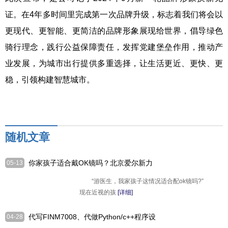
证。在4年多时间里完成第一次品牌升级，标志着我们将会以
更现代、更智能、更简洁的品牌形象展现给世界，倡导绿色
骑行理念，践行公益保障责任，发挥党建堡垒作用，推动产
业发展，为城市出行提供多重选择，让生活更近、更快、更
稳，引领构建智慧城市。
随机文章
你家孩子适合戴OK镜吗？北京爱尔新力
05-13
眼科游玉霞主任提醒家长关注孩子视力
“游医生，我家孩子这情况适合配ok镜吗?”
现在近视的孩
[详细]
代写FINM7008、代做Python/c++程序设
04-28
计