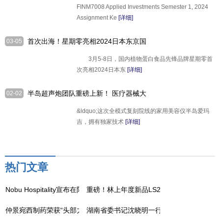
FINM7008 Applied Investments Semester 1, 2024
Assignment Ke
[详细]
首次出海！星期零亮相2024日本东京国
03-05
际食品饮料展览会
3月5-8日，国内植物蛋白食品先锋品牌星期零首
次亮相2024日本东
[详细]
半岛超声炮团队重磅上新！ 医疗器械大
02-02
厂重构居家美容新方式！
&ldquo;这次全模式复刻院线的家用美容仪半岛爱玛
吉，拥有独家技术
[详细]
热门文章
Nobu Hospitality宣布在阿曼推出Nobu酒店、餐厅和住宅
重磅！林上年度新品LS239漆膜仪上线，5
仲景宛西制药荣获“头部力量·医药高质量发展成果企业”
湖南省委书记沈晓明一行调研走访吉因加，