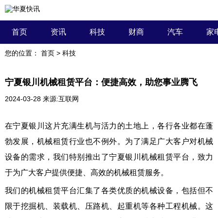
首页
资讯
科技
财商
汽车
家
您的位置：
首页
>
科技
宁夏银川机械租赁平台：便捷高效，助您事业腾飞
2024-03-28
来源:互联网
在宁夏银川这片充满生机与活力的土地上，各行各业都在蓬
勃发展，机械租赁行业也不例外。为了满足广大客户对机械
设备的需求，我们特别推出了宁夏银川机械租赁平台，致力
于为广大客户提供便捷、高效的机械租赁服务。
我们的机械租赁平台汇集了各类优质的机械设备，包括但不
限于挖掘机、装载机、压路机、起重机等各种工程机械。这