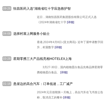
恒昌医药入选“湖南省红十字应急救护智
09-26
能化培训基地”
近日，湖南恒昌医药集团股份有限公司正式入选
《2024年湖南省红十字
[详细]
选择村屋上网服务小贴士
04-08
香港,2024年4月8日-(亚太商讯)- 近年丁屋申请数字回
升，村屋数字
[详细]
星期零携三大产品线亮相HOTELEX上海
03-28
展，覆盖植物基餐+饮场景
3月27-30日，国内植物蛋白食品先锋品牌星期零
携植物蛋白食品、
[详细]
悬崖边的高合汽车：订单低迷，工厂减产
01-16
只发底薪
2024年元旦假期第一天晚上，高合汽车在飞书发公告
称，取消员工的餐补
[详细]