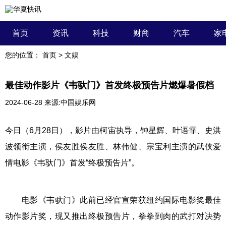
首页
资讯
科技
财商
汽车
家
您的位置：
首页
>
文娱
最佳动作影片《韦驮门》首发终极预告片燃爆暑假档
2024-06-28
来源:中国娱乐网
今日（6月28日），影片由柯宙执导，钟星辉、叶语霏、史洪
波领衔主演，侯友胜侯友胜、林伟健、宗宝利主演的武侠爱
情电影《韦驮门》首发“终极预告片”。
电影《韦驮门》此前已经官宣荣获纽约国际电影奖最佳
动作影片奖，现又推出终极预告片，拳拳到肉的武打对决势