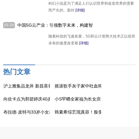
科幻小说是为了满足人们认识世界和改造世界的需要
而产生的。面对
[详细]
中国5G云产业：引领数字未来，构建智
05-29
慧世界
随着科技的飞速发展，5G和云计算两大技术正以前所
未有的速度改变着
[详细]
热门文章
沪上雅集品龙井 新昌茶香飘万里 "诗路寻味・沪上雅集"新昌大佛龙井2
摇滚歌手灰子家中吐血猝死，经常熬夜喝酒
向佐卡点为郭碧婷庆40岁生日
小S罕晒全家福为长女庆生
布拉德·皮特与33岁小女友恋情升温，同框看展后亲自驾车超甜蜜
韩素希综艺现真容！脸变形纹路多有双下巴