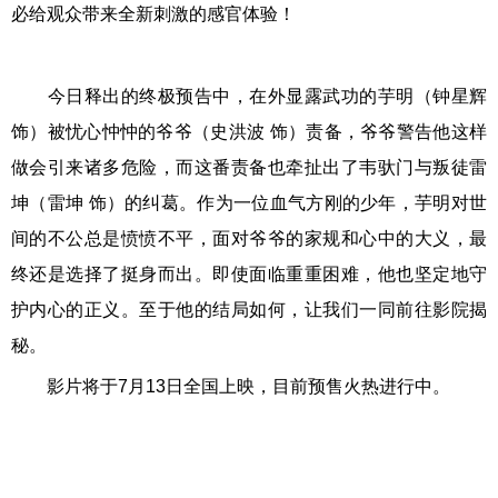
必给观众带来全新刺激的感官体验！
今日释出的终极预告中，在外显露武功的芋明（钟星辉
饰）被忧心忡忡的爷爷（史洪波 饰）责备，爷爷警告他这样
做会引来诸多危险，而这番责备也牵扯出了韦驮门与叛徒雷
坤（雷坤 饰）的纠葛。作为一位血气方刚的少年，芋明对世
间的不公总是愤愤不平，面对爷爷的家规和心中的大义，最
终还是选择了挺身而出。即使面临重重困难，他也坚定地守
护内心的正义。至于他的结局如何，让我们一同前往影院揭
秘。
影片将于7月13日全国上映，目前预售火热进行中。