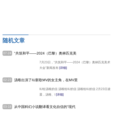
随机文章
“共筑和平——2024（巴黎）奥林匹克美
07-24
术大会”新闻发布会在京举行
7月23日，“共筑和平——2024（巴黎）奥林匹克美术
大会”新闻发布
[详细]
汤唯出演了IU新歌MV的女主角，在MV里
02-23
两人饰演母女
IU给汤唯的信 汤唯给IU的信 汤唯给IU的信 2月23日凌
晨，汤唯、I
[详细]
从中国科幻小说翻译看文化自信的“现代
03-18
化输出”